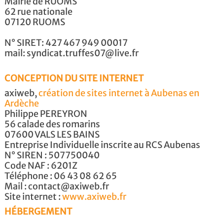
Mairie de RUOMS
62 rue nationale
07120 RUOMS
N° SIRET: 427 467 949 00017
mail: syndicat.truffes07@live.fr
CONCEPTION DU SITE INTERNET
axiweb,
création de sites internet à Aubenas en
Ardèche
Philippe PEREYRON
56 calade des romarins
07600 VALS LES BAINS
Entreprise Individuelle inscrite au RCS Aubenas
N° SIREN : 507750040
Code NAF : 6201Z
Téléphone : 06 43 08 62 65
Mail : contact@axiweb.fr
Site internet :
www.axiweb.fr
HÉBERGEMENT