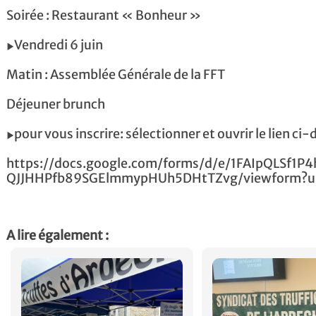
Soirée : Restaurant « Bonheur »
▶️Vendredi 6 juin
Matin : Assemblée Générale de la FFT
Déjeuner brunch
▶️pour vous inscrire: sélectionner et ouvrir le lien ci
https://docs.google.com/forms/d/e/1FAIpQLSf1
QJJHHPfb89SGElmmypHUh5DHtTZvg/viewform?us
A lire également :