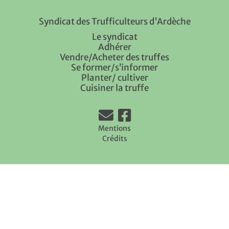
Syndicat des Trufficulteurs d'Ardèche
Le syndicat
Adhérer
Vendre/Acheter des truffes
Se former/s’informer
Planter/ cultiver
Cuisiner la truffe
Mentions
Crédits